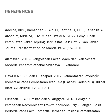
REFERENCES
Adelina, Rusli, Ramadhan R, Aini H, Septina D, Elli T, Salsabilla A,
Alvioni Y, Arida M, Olivi M dan Dzaky N. 2022. Penyuluhan
Pembuatan Pakan Tepung Berkualitas Baik Untuk Ikan Tawar.
Journal Transformation of Mandalika.2(3): 96-101.
Alamsyah (2015). Pengolahan Pakan Ayam dan Ikan Secara
Modern. Penerbit Penebar Swadaya. Sukamdani.
Dewi R R S P S dan E Tahapari. 2017. Pemanfaatan Probiotik
Komersial Pada Pembesaran Ikan Lele (Clasrias Gariepinus). Jurnal
Riset Akuakultur. 12(3): 1-10.
Fissabela. F A, Suminto dan S. Anggora. 2016. Pengaruh
Pemberian Recombinant growth hormone (Rgh) Dengan Dosis
Berbeda Pada Pakn Komersial Terhadap Efisiensi Pemanfaatan