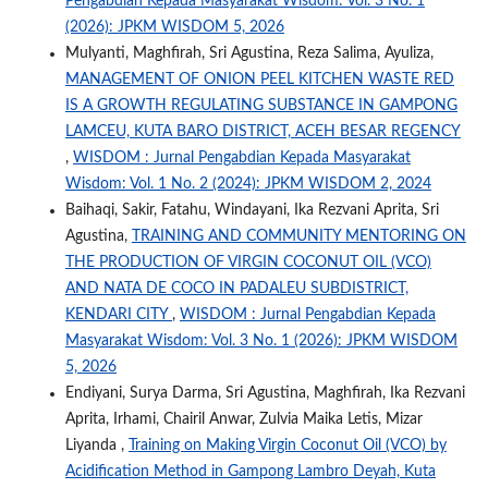
Pengabdian Kepada Masyarakat Wisdom: Vol. 3 No. 1
(2026): JPKM WISDOM 5, 2026
Mulyanti, Maghfirah, Sri Agustina, Reza Salima, Ayuliza,
MANAGEMENT OF ONION PEEL KITCHEN WASTE RED
IS A GROWTH REGULATING SUBSTANCE IN GAMPONG
LAMCEU, KUTA BARO DISTRICT, ACEH BESAR REGENCY
,
WISDOM : Jurnal Pengabdian Kepada Masyarakat
Wisdom: Vol. 1 No. 2 (2024): JPKM WISDOM 2, 2024
Baihaqi, Sakir, Fatahu, Windayani, Ika Rezvani Aprita, Sri
Agustina,
TRAINING AND COMMUNITY MENTORING ON
THE PRODUCTION OF VIRGIN COCONUT OIL (VCO)
AND NATA DE COCO IN PADALEU SUBDISTRICT,
KENDARI CITY
,
WISDOM : Jurnal Pengabdian Kepada
Masyarakat Wisdom: Vol. 3 No. 1 (2026): JPKM WISDOM
5, 2026
Endiyani, Surya Darma, Sri Agustina, Maghfirah, Ika Rezvani
Aprita, Irhami, Chairil Anwar, Zulvia Maika Letis, Mizar
Liyanda ,
Training on Making Virgin Coconut Oil (VCO) by
Acidification Method in Gampong Lambro Deyah, Kuta