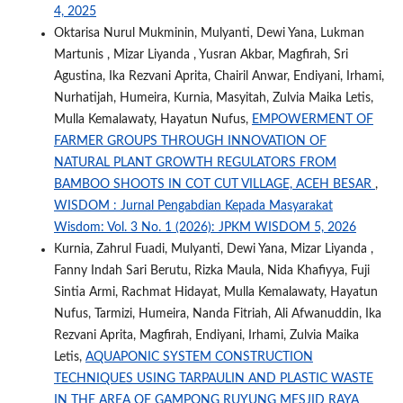
4, 2025
Oktarisa Nurul Mukminin, Mulyanti, Dewi Yana, Lukman
Martunis , Mizar Liyanda , Yusran Akbar, Magfirah, Sri
Agustina, Ika Rezvani Aprita, Chairil Anwar, Endiyani, Irhami,
Nurhatijah, Humeira, Kurnia, Masyitah, Zulvia Maika Letis,
Mulla Kemalawaty, Hayatun Nufus,
EMPOWERMENT OF
FARMER GROUPS THROUGH INNOVATION OF
NATURAL PLANT GROWTH REGULATORS FROM
BAMBOO SHOOTS IN COT CUT VILLAGE, ACEH BESAR
,
WISDOM : Jurnal Pengabdian Kepada Masyarakat
Wisdom: Vol. 3 No. 1 (2026): JPKM WISDOM 5, 2026
Kurnia, Zahrul Fuadi, Mulyanti, Dewi Yana, Mizar Liyanda ,
Fanny Indah Sari Berutu, Rizka Maula, Nida Khafiyya, Fuji
Sintia Armi, Rachmat Hidayat, Mulla Kemalawaty, Hayatun
Nufus, Tarmizi, Humeira, Nanda Fitriah, Ali Afwanuddin, Ika
Rezvani Aprita, Magfirah, Endiyani, Irhami, Zulvia Maika
Letis,
AQUAPONIC SYSTEM CONSTRUCTION
TECHNIQUES USING TARPAULIN AND PLASTIC WASTE
IN THE AREA OF GAMPONG RUYUNG MESJID RAYA