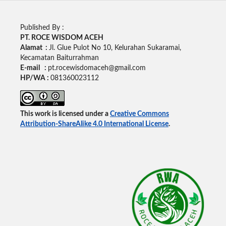
Published By :
PT. ROCE WISDOM ACEH
Alamat :
Jl. Glue Pulot No 10, Kelurahan Sukaramai,
Kecamatan Baiturrahman
E-mail :
pt.rocewisdomaceh@gmail.com
HP/WA :
081360023112
This work is licensed under a
Creative Commons
Attribution-ShareAlike 4.0 International License
.