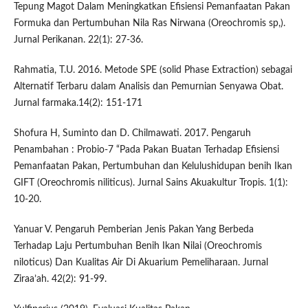
Tepung Magot Dalam Meningkatkan Efisiensi Pemanfaatan Pakan
Formuka dan Pertumbuhan Nila Ras Nirwana (Oreochromis sp,).
Jurnal Perikanan. 22(1): 27-36.
Rahmatia, T.U. 2016. Metode SPE (solid Phase Extraction) sebagai
Alternatif Terbaru dalam Analisis dan Pemurnian Senyawa Obat.
Jurnal farmaka.14(2): 151-171
Shofura H, Suminto dan D. Chilmawati. 2017. Pengaruh
Penambahan : Probio-7 “Pada Pakan Buatan Terhadap Efisiensi
Pemanfaatan Pakan, Pertumbuhan dan Kelulushidupan benih Ikan
GIFT (Oreochromis niliticus). Jurnal Sains Akuakultur Tropis. 1(1):
10-20.
Yanuar V. Pengaruh Pemberian Jenis Pakan Yang Berbeda
Terhadap Laju Pertumbuhan Benih Ikan Nilai (Oreochromis
niloticus) Dan Kualitas Air Di Akuarium Pemeliharaan. Jurnal
Ziraa’ah. 42(2): 91-99.