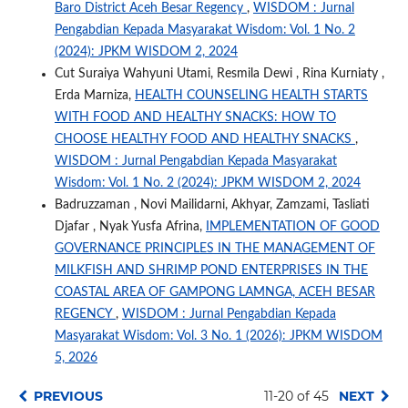
Baro District Aceh Besar Regency
,
WISDOM : Jurnal
Pengabdian Kepada Masyarakat Wisdom: Vol. 1 No. 2
(2024): JPKM WISDOM 2, 2024
Cut Suraiya Wahyuni Utami, Resmila Dewi , Rina Kurniaty ,
Erda Marniza,
HEALTH COUNSELING HEALTH STARTS
WITH FOOD AND HEALTHY SNACKS: HOW TO
CHOOSE HEALTHY FOOD AND HEALTHY SNACKS
,
WISDOM : Jurnal Pengabdian Kepada Masyarakat
Wisdom: Vol. 1 No. 2 (2024): JPKM WISDOM 2, 2024
Badruzzaman , Novi Mailidarni, Akhyar, Zamzami, Tasliati
Djafar , Nyak Yusfa Afrina,
IMPLEMENTATION OF GOOD
GOVERNANCE PRINCIPLES IN THE MANAGEMENT OF
MILKFISH AND SHRIMP POND ENTERPRISES IN THE
COASTAL AREA OF GAMPONG LAMNGA, ACEH BESAR
REGENCY
,
WISDOM : Jurnal Pengabdian Kepada
Masyarakat Wisdom: Vol. 3 No. 1 (2026): JPKM WISDOM
5, 2026
PREVIOUS
11-20 of 45
NEXT