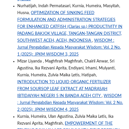
Nurhatijah, Indah Permatasari, Kurnia, Humeira, Masyitah,
Husna,
OPTIMIZATION OF SINKING FEED
FORMULATION AND ADMINISTRATION STRATEGIES
FOR ENHANCED CATFISH (Clarias sp.) PRODUCTIVITY IN
PADANG BAKJOK VILLAGE, TANGAN-TANGAN DISTRICT,
SOUTHWEST ACEH, ACEH, INDONESIA
,
WISDOM :
Jurnal Pengabdian Kepada Masyarakat Wisdom: Vol. 2 No.
1 (2025): JPKM WISDOM 3, 2025
Mizar Liyanda , Maghfirah Maghfirah, Chairil Anwar, Sri
Agustina, Ika Rezvani Aprita, Endiyani, Irhami, Mulyanti,
Kurnia, Humeira, Zulvia Maika Letis, Hatipah,
INTRODUCTION TO LIQUID ORGANIC FERTILIZER
FROM SOURSOP LEAF EXTRACT AT MADRASAH
IBTIDAIYAH NEGERI 5 IN BANDA ACEH CITY
,
WISDOM
: Jurnal Pengabdian Kepada Masyarakat Wisdom: Vol. 2 No.
2 (2025): JPKM WISDOM 4, 2025
Kurnia, Humeira, Ulan Agustina, Zulvia Maika Letis, Ika
Rezvani Aprita, Maghfirah,
EMPOWERMENT OF THE