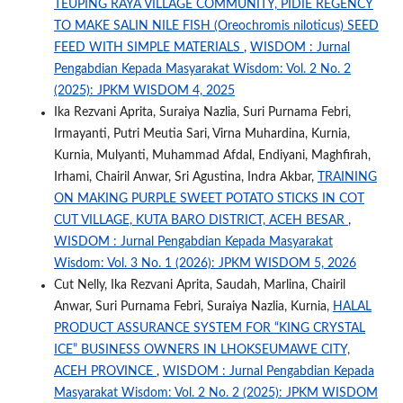
TEUPING RAYA VILLAGE COMMUNITY, PIDIE REGENCY
TO MAKE SALIN NILE FISH (Oreochromis niloticus) SEED
FEED WITH SIMPLE MATERIALS
,
WISDOM : Jurnal
Pengabdian Kepada Masyarakat Wisdom: Vol. 2 No. 2
(2025): JPKM WISDOM 4, 2025
Ika Rezvani Aprita, Suraiya Nazlia, Suri Purnama Febri,
Irmayanti, Putri Meutia Sari, Virna Muhardina, Kurnia,
Kurnia, Mulyanti, Muhammad Afdal, Endiyani, Maghfirah,
Irhami, Chairil Anwar, Sri Agustina, Indra Akbar,
TRAINING
ON MAKING PURPLE SWEET POTATO STICKS IN COT
CUT VILLAGE, KUTA BARO DISTRICT, ACEH BESAR
,
WISDOM : Jurnal Pengabdian Kepada Masyarakat
Wisdom: Vol. 3 No. 1 (2026): JPKM WISDOM 5, 2026
Cut Nelly, Ika Rezvani Aprita, Saudah, Marlina, Chairil
Anwar, Suri Purnama Febri, Suraiya Nazlia, Kurnia,
HALAL
PRODUCT ASSURANCE SYSTEM FOR “KING CRYSTAL
ICE” BUSINESS OWNERS IN LHOKSEUMAWE CITY,
ACEH PROVINCE
,
WISDOM : Jurnal Pengabdian Kepada
Masyarakat Wisdom: Vol. 2 No. 2 (2025): JPKM WISDOM