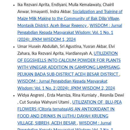
Ika Rezvani Aprita, Endiyani, Mulla Kemalawaty, Chairil
Anwar, Irmayanti, Indra Akbar,
Socialization and Training of
Maize Milk Making to the Community of Bak Dilip Village,
Montasik District, Aceh Besar Regency
,
WISDOM : Jurnal
Pengabdian Kepada Masyarakat Wisdom: Vol. 1 No. 1
(2024): JPKM WISDOM 1, 2024
Umar Husein Abdullah, Sri Agustina, Yusran Akbar, Elvi
Zahara, Ika Rezvani Aprita, Hardiansyah A,
UTILIZATION
OF EGGSHELLS INTO CALCIUM POWDER FOR PLANTS
WITH VINEGAR ADDITION IN GAMPONG LAMPISANG,
PEUKAN BADA SUB-DISTRICT ACEH BESAR DISTRICT
,
WISDOM : Jurnal Pengabdian Kepada Masyarakat
Wisdom: Vol. 1 No. 2 (2024): JPKM WISDOM 2, 2024
Widya Angreni , Erda Marniza, Rina Kurniaty , Resmila Dewi
, Cut Suraiya Wahyuni Utami ,
UTILIZATION OF BLU-PEA
FLOWERS (Clitoria ternatea)AS AN ANTIOXIDANT IN
FOOD AND DRINKS IN LUTHU DAYAH KRUENG
VILLAGE, SIBREH, ACEH BESAR
,
WISDOM : Jurnal