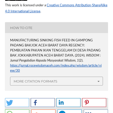
This work is licensed under a
Creative Commons Attribution-ShareAlike
4.0 International License
.
HOW TO CITE
MANUFACTURING SINKING FISH FEED IN GAMPONG
PADANG BAKJOK ACEH BARAT DAYA REGENCY:
PEMBUATAN PAKAN IKAN TENGGELAM DI DESA PADANG
BAK JOKKABUPATEN ACEH BARAT DAYA. (2024).
WISDOM :
Jurnal Pengabdian Kepada Masyarakat Wisdom
,
1
(2).
https://jurnal.rocewisdomaceh.com/index.php/wisdom/article/vi
ew/30
MORE CITATION FORMATS