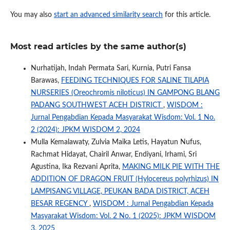
You may also
start an advanced similarity search
for this article.
Most read articles by the same author(s)
Nurhatijah, Indah Permata Sari, Kurnia, Putri Fansa
Barawas,
FEEDING TECHNIQUES FOR SALINE TILAPIA
NURSERIES (Oreochromis niloticus) IN GAMPONG BLANG
PADANG SOUTHWEST ACEH DISTRICT
,
WISDOM :
Jurnal Pengabdian Kepada Masyarakat Wisdom: Vol. 1 No.
2 (2024): JPKM WISDOM 2, 2024
Mulla Kemalawaty, Zulvia Maika Letis, Hayatun Nufus,
Rachmat Hidayat, Chairil Anwar, Endiyani, Irhami, Sri
Agustina, Ika Rezvani Aprita,
MAKING MILK PIE WITH THE
ADDITION OF DRAGON FRUIT (Hylocereus polyrhizus) IN
LAMPISANG VILLAGE, PEUKAN BADA DISTRICT, ACEH
BESAR REGENCY
,
WISDOM : Jurnal Pengabdian Kepada
Masyarakat Wisdom: Vol. 2 No. 1 (2025): JPKM WISDOM
3, 2025