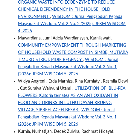
ORGANIC WASTE INTO ECOENZYME TO REDUCE
CHEMICAL DEPENDENCY IN THE HOUSEHOLD
ENVIRONMENT
,
WISDOM : Jurnal Pengabdian Kepada
Masyarakat Wisdom: Vol. 2 No. 2 (2025): JPKM WISDOM
4, 2025
Mawardiana, Jumi Adela Wardiansyah, Karnilawati,
COMMUNITY EMPOWERMENT THROUGH MARKETING
OF HOUSEHOLD WASTE COMPOST IN SIMBE, MUTIARA
TIMURDISTRICT, PIDIE REGENCY
,
WISDOM : Jurnal
Pengabdian Kepada Masyarakat Wisdom: Vol. 3 No. 1
(2026): JPKM WISDOM 5, 2026
Widya Angreni , Erda Marniza, Rina Kurniaty , Resmila Dewi
, Cut Suraiya Wahyuni Utami ,
UTILIZATION OF BLU-PEA
FLOWERS (Clitoria ternatea)AS AN ANTIOXIDANT IN
FOOD AND DRINKS IN LUTHU DAYAH KRUENG
VILLAGE, SIBREH, ACEH BESAR
,
WISDOM : Jurnal
Pengabdian Kepada Masyarakat Wisdom: Vol. 3 No. 1
(2026): JPKM WISDOM 5, 2026
Kurnia, Nurhatijah, Dedek Zulvira, Rachmat Hidayat,