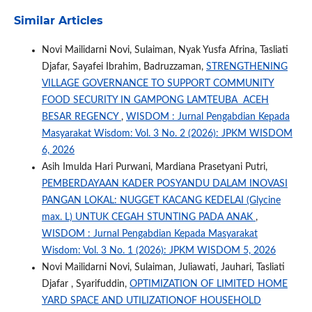
Similar Articles
Novi Mailidarni Novi, Sulaiman, Nyak Yusfa Afrina, Tasliati
Djafar, Sayafei Ibrahim, Badruzzaman,
STRENGTHENING
VILLAGE GOVERNANCE TO SUPPORT COMMUNITY
FOOD SECURITY IN GAMPONG LAMTEUBA ACEH
BESAR REGENCY
,
WISDOM : Jurnal Pengabdian Kepada
Masyarakat Wisdom: Vol. 3 No. 2 (2026): JPKM WISDOM
6, 2026
Asih Imulda Hari Purwani, Mardiana Prasetyani Putri,
PEMBERDAYAAN KADER POSYANDU DALAM INOVASI
PANGAN LOKAL: NUGGET KACANG KEDELAI (Glycine
max. L) UNTUK CEGAH STUNTING PADA ANAK
,
WISDOM : Jurnal Pengabdian Kepada Masyarakat
Wisdom: Vol. 3 No. 1 (2026): JPKM WISDOM 5, 2026
Novi Mailidarni Novi, Sulaiman, Juliawati, Jauhari, Tasliati
Djafar , Syarifuddin,
OPTIMIZATION OF LIMITED HOME
YARD SPACE AND UTILIZATIONOF HOUSEHOLD