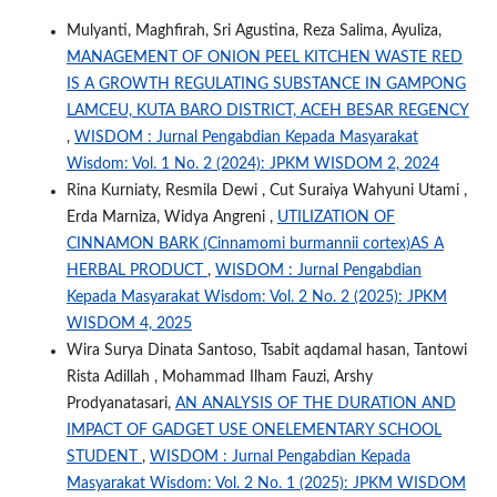
Mulyanti, Maghfirah, Sri Agustina, Reza Salima, Ayuliza,
MANAGEMENT OF ONION PEEL KITCHEN WASTE RED
IS A GROWTH REGULATING SUBSTANCE IN GAMPONG
LAMCEU, KUTA BARO DISTRICT, ACEH BESAR REGENCY
,
WISDOM : Jurnal Pengabdian Kepada Masyarakat
Wisdom: Vol. 1 No. 2 (2024): JPKM WISDOM 2, 2024
Rina Kurniaty, Resmila Dewi , Cut Suraiya Wahyuni Utami ,
Erda Marniza, Widya Angreni ,
UTILIZATION OF
CINNAMON BARK (Cinnamomi burmannii cortex)AS A
HERBAL PRODUCT
,
WISDOM : Jurnal Pengabdian
Kepada Masyarakat Wisdom: Vol. 2 No. 2 (2025): JPKM
WISDOM 4, 2025
Wira Surya Dinata Santoso, Tsabit aqdamal hasan, Tantowi
Rista Adillah , Mohammad Ilham Fauzi, Arshy
Prodyanatasari,
AN ANALYSIS OF THE DURATION AND
IMPACT OF GADGET USE ONELEMENTARY SCHOOL
STUDENT
,
WISDOM : Jurnal Pengabdian Kepada
Masyarakat Wisdom: Vol. 2 No. 1 (2025): JPKM WISDOM