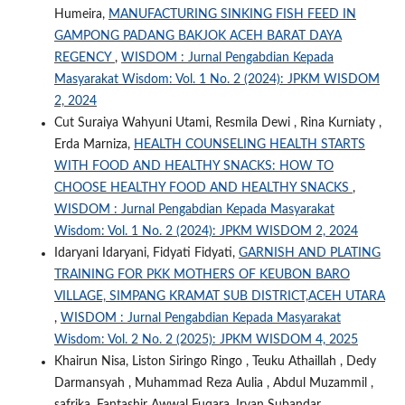
Humeira,
MANUFACTURING SINKING FISH FEED IN
GAMPONG PADANG BAKJOK ACEH BARAT DAYA
REGENCY
,
WISDOM : Jurnal Pengabdian Kepada
Masyarakat Wisdom: Vol. 1 No. 2 (2024): JPKM WISDOM
2, 2024
Cut Suraiya Wahyuni Utami, Resmila Dewi , Rina Kurniaty ,
Erda Marniza,
HEALTH COUNSELING HEALTH STARTS
WITH FOOD AND HEALTHY SNACKS: HOW TO
CHOOSE HEALTHY FOOD AND HEALTHY SNACKS
,
WISDOM : Jurnal Pengabdian Kepada Masyarakat
Wisdom: Vol. 1 No. 2 (2024): JPKM WISDOM 2, 2024
Idaryani Idaryani, Fidyati Fidyati,
GARNISH AND PLATING
TRAINING FOR PKK MOTHERS OF KEUBON BARO
VILLAGE, SIMPANG KRAMAT SUB DISTRICT,ACEH UTARA
,
WISDOM : Jurnal Pengabdian Kepada Masyarakat
Wisdom: Vol. 2 No. 2 (2025): JPKM WISDOM 4, 2025
Khairun Nisa, Liston Siringo Ringo , Teuku Athaillah , Dedy
Darmansyah , Muhammad Reza Aulia , Abdul Muzammil ,