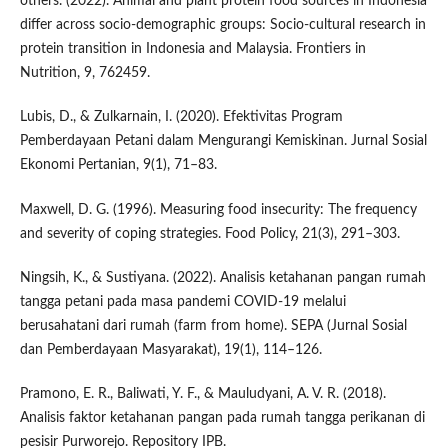
others. (2022). Animal and plant protein food sources in Indonesia
differ across socio-demographic groups: Socio-cultural research in
protein transition in Indonesia and Malaysia. Frontiers in
Nutrition, 9, 762459.
Lubis, D., & Zulkarnain, I. (2020). Efektivitas Program
Pemberdayaan Petani dalam Mengurangi Kemiskinan. Jurnal Sosial
Ekonomi Pertanian, 9(1), 71–83.
Maxwell, D. G. (1996). Measuring food insecurity: The frequency
and severity of coping strategies. Food Policy, 21(3), 291–303.
Ningsih, K., & Sustiyana. (2022). Analisis ketahanan pangan rumah
tangga petani pada masa pandemi COVID-19 melalui
berusahatani dari rumah (farm from home). SEPA (Jurnal Sosial
dan Pemberdayaan Masyarakat), 19(1), 114–126.
Pramono, E. R., Baliwati, Y. F., & Mauludyani, A. V. R. (2018).
Analisis faktor ketahanan pangan pada rumah tangga perikanan di
pesisir Purworejo. Repository IPB.