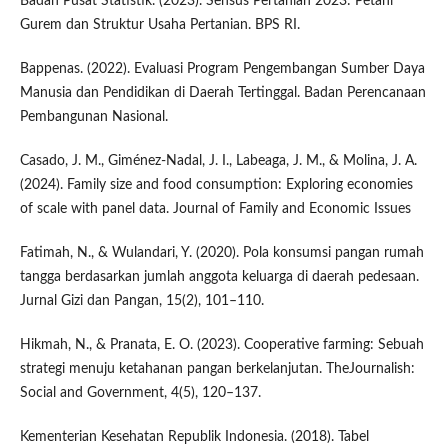
Badan Pusat Statistik. (2023). Sensus Pertanian 2023: Petani
Gurem dan Struktur Usaha Pertanian. BPS RI.
Bappenas. (2022). Evaluasi Program Pengembangan Sumber Daya
Manusia dan Pendidikan di Daerah Tertinggal. Badan Perencanaan
Pembangunan Nasional.
Casado, J. M., Giménez-Nadal, J. I., Labeaga, J. M., & Molina, J. A.
(2024). Family size and food consumption: Exploring economies
of scale with panel data. Journal of Family and Economic Issues
Fatimah, N., & Wulandari, Y. (2020). Pola konsumsi pangan rumah
tangga berdasarkan jumlah anggota keluarga di daerah pedesaan.
Jurnal Gizi dan Pangan, 15(2), 101–110.
Hikmah, N., & Pranata, E. O. (2023). Cooperative farming: Sebuah
strategi menuju ketahanan pangan berkelanjutan. TheJournalish:
Social and Government, 4(5), 120–137.
Kementerian Kesehatan Republik Indonesia. (2018). Tabel