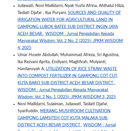
Juliawati, Novi Mailidarni, Nyak Yusfa Afrina, Afdhalul Hilza,
Tasliati Djafar , Ilya Puryani,
SOURCES AND QUALITY OF
IRRIGATION WATER FOR AGRICULTURAL LAND IN
GAMPONG LUBOK BATEE SUB-DISTRICT INGIN JAYA
ACEH BESAR
,
WISDOM : Jurnal Pengabdian Kepada
Masyarakat Wisdom: Vol. 2 No. 2 (2025): JPKM WISDOM
4, 2025
Umar Husein Abdullah, Muhammad Afreza, Sri Agustina,
Ika Rezvani Aprita, Endiyani, Maghfirah, Mulyanti,
Hardiansyah A,
UTILIZATION OF RICE STRAW WASTE
INTO COMPOST FERTILIZER IN GAMPONG COT CUT,
KUTA BARO SUB-DISTRICT ACEH BESAR DISTRICT
,
WISDOM : Jurnal Pengabdian Kepada Masyarakat
Wisdom: Vol. 2 No. 1 (2025): JPKM WISDOM 3, 2025
Novi Mailidarni, Sulaiman, Juliawati, Tasliati Djafar,
Syarifuddin,
MERANG MUSHROOM CULTIVATION
GAMPONG LAMSITEH COT KUTA MALAKA SUB-
DISTRICT ACEH BESAR DISTRICT
,
WISDOM : Jurnal