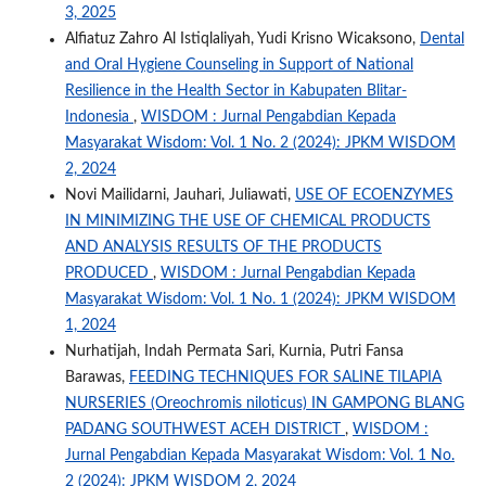
3, 2025
Alfiatuz Zahro Al Istiqlaliyah, Yudi Krisno Wicaksono,
Dental
and Oral Hygiene Counseling in Support of National
Resilience in the Health Sector in Kabupaten Blitar-
Indonesia
,
WISDOM : Jurnal Pengabdian Kepada
Masyarakat Wisdom: Vol. 1 No. 2 (2024): JPKM WISDOM
2, 2024
Novi Mailidarni, Jauhari, Juliawati,
USE OF ECOENZYMES
IN MINIMIZING THE USE OF CHEMICAL PRODUCTS
AND ANALYSIS RESULTS OF THE PRODUCTS
PRODUCED
,
WISDOM : Jurnal Pengabdian Kepada
Masyarakat Wisdom: Vol. 1 No. 1 (2024): JPKM WISDOM
1, 2024
Nurhatijah, Indah Permata Sari, Kurnia, Putri Fansa
Barawas,
FEEDING TECHNIQUES FOR SALINE TILAPIA
NURSERIES (Oreochromis niloticus) IN GAMPONG BLANG
PADANG SOUTHWEST ACEH DISTRICT
,
WISDOM :
Jurnal Pengabdian Kepada Masyarakat Wisdom: Vol. 1 No.
2 (2024): JPKM WISDOM 2, 2024