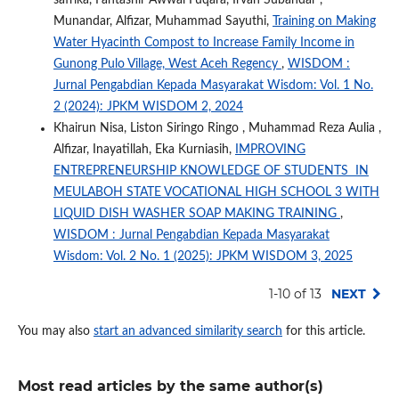
safrika, Fantashir Awwal Fuqara, Irvan Subandar ,
Munandar, Alfizar, Muhammad Sayuthi,
Training on Making
Water Hyacinth Compost to Increase Family Income in
Gunong Pulo Village, West Aceh Regency
,
WISDOM :
Jurnal Pengabdian Kepada Masyarakat Wisdom: Vol. 1 No.
2 (2024): JPKM WISDOM 2, 2024
Khairun Nisa, Liston Siringo Ringo , Muhammad Reza Aulia ,
Alfizar, Inayatillah, Eka Kurniasih,
IMPROVING
ENTREPRENEURSHIP KNOWLEDGE OF STUDENTS IN
MEULABOH STATE VOCATIONAL HIGH SCHOOL 3 WITH
LIQUID DISH WASHER SOAP MAKING TRAINING
,
WISDOM : Jurnal Pengabdian Kepada Masyarakat
Wisdom: Vol. 2 No. 1 (2025): JPKM WISDOM 3, 2025
1-10 of 13
NEXT
You may also
start an advanced similarity search
for this article.
Most read articles by the same author(s)