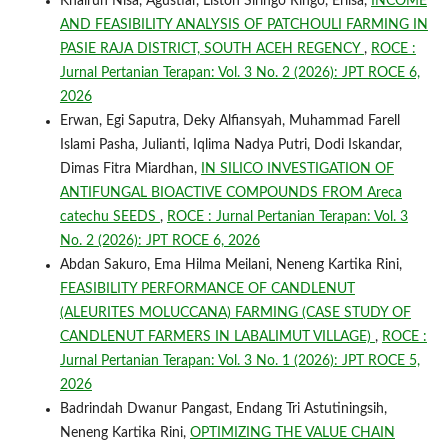
Khairun Nisa, Agustiar, Liston Siringo Ringo, Erlisa,
INCOME
AND FEASIBILITY ANALYSIS OF PATCHOULI FARMING IN
PASIE RAJA DISTRICT, SOUTH ACEH REGENCY
,
ROCE :
Jurnal Pertanian Terapan: Vol. 3 No. 2 (2026): JPT ROCE 6,
2026
Erwan, Egi Saputra, Deky Alfiansyah, Muhammad Farell
Islami Pasha, Julianti, Iqlima Nadya Putri, Dodi Iskandar,
Dimas Fitra Miardhan,
IN SILICO INVESTIGATION OF
ANTIFUNGAL BIOACTIVE COMPOUNDS FROM Areca
catechu SEEDS
,
ROCE : Jurnal Pertanian Terapan: Vol. 3
No. 2 (2026): JPT ROCE 6, 2026
Abdan Sakuro, Ema Hilma Meilani, Neneng Kartika Rini,
FEASIBILITY PERFORMANCE OF CANDLENUT
(ALEURITES MOLUCCANA) FARMING (CASE STUDY OF
CANDLENUT FARMERS IN LABALIMUT VILLAGE)
,
ROCE :
Jurnal Pertanian Terapan: Vol. 3 No. 1 (2026): JPT ROCE 5,
2026
Badrindah Dwanur Pangast, Endang Tri Astutiningsih,
Neneng Kartika Rini,
OPTIMIZING THE VALUE CHAIN