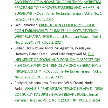
AND PRODUCT INNOVATION OF NUTMEG (MYRISTICA
FRAGRANS) TO EMPOWER FARMERS AND MSMES IN
SUKABUMI
,
ROCE : Jurnal Pertanian Terapan: Vol. 3 No. 1
(2026): JPT ROCE 5, 2026
Fajri Ramadhan,
PRODUCTION EFFICIENCY OF PIPIL
CORN FARMINGIN THE LIMA PULUH KOTA REGENCY,
WEST SUMATRA
,
ROCE : Jurnal Pertanian Terapan: Vol. 1
No. 2 (2024): JPT ROCE 2, 2024
Baihaqi, Ika Rezvani Aprita, Sri Agustina, Windayani,
Harmiaty Bahar, Fatahu, Andi Laila Nugrawati M,
THE
INFLUENCE OF SOCIAL AND ECONOMIC ASPECTS ON
FISH CONSUMPTION TRENDS AMONG GENERATION Z
INKENDARI CITY
,
ROCE : Jurnal Pertanian Terapan: Vol. 2
No. 2 (2025): JPT ROCE 4, 2025
Endiyani, Mariana Ilma, Ruhalena Wilis, Elviani, Nurlia
Farida,
ANALISIS PENDAPATAN TEPUNG KELAPA DI DESA
COT SURUY KABUPATEN ACEH BESAR
,
ROCE : Jurnal
Pertanian Terapan: Vol. 1 No. 1 (2024): JPT ROCE 1, 2024