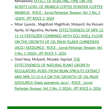
Kemalawaty,
EFFECT OF ROASTING TIME ON THE
ACIDITY LEVEL OF ARABICA COFFEE POWDER (COFFEE
ARABICA)
,
ROCE : Jurnal Pertanian Terapan: Vol. 1 No. 2
(2024): JPT ROCE 2, 2024
Mizar Liyanda , Maghfirah Maghfirah, Mulyanti, Ika Rezvani
Aprita, Sri Agustina, Nurlaela,
EFFECTIVENESS OF NPK 15-
15-15 FERTILIZER COMBINED WITH EGG SHELL FLOUR
ON THE GROWTH OF OIL PALM (ELAEIS GUINEENSIS
JACQ.) SEEDLINGS
,
ROCE : Jurnal Pertanian Terapan: Vol.
3 No. 1 (2026): JPT ROCE 5, 2026
Dewi Yana, Mulyanti, Muzakir, Saprizal,
THE
EFFECTIVENESS OF NATURAL PLANT GROWTH
REGULATORS (PGRS) FROM BEAN SPROUTS EXTRACT
AND NPK 15-15-6-4 ON THE GROWTH OF OIL PALM
SEEDLINGS (Elaeis guineensis Jacq.)
,
ROCE : Jurnal
Pertanian Terapan: Vol. 3 No. 2 (2026): JPT ROCE 6, 2026