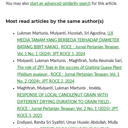
You may also
start an advanced similarity search
for this article.
Most read articles by the same author(s)
Lukman Martunis, Mulyanti, Husniah, Sri Agustina,
UJI
MEDIA TANAM YANG BERBEDA TERHADAP DIAMETER
BATANG BIBIT KAKAO
,
ROCE : Jurnal Pertanian Terapan:
Vol. 1 No. 1 (2024): JPT ROCE 1, 2024
Mulyanti, Lukman Martunis , Maghfirah, Sofia Keumala Sari,
The role of ZPT Toge in the success of Grafting Guava Plant
(Psidium guajava)
,
ROCE : Jurnal Pertanian Terapan: Vol. 1
No. 2 (2024): JPT ROCE 2, 2024
Maghfirah, Mulyanti, Lukman Martunis , Imelda,
RESPONSE OF LOCAL CANDLENUT GRAIN WITH
DIFFERENT DRYING DURATION TO GRAIN YIELD
,
ROCE : Jurnal Pertanian Terapan: Vol. 2 No. 1 (2025): JPT
ROCE 3, 2025
Endiyani, Renita Sri Syafitri, Umar Husein Abdullah, Mulla