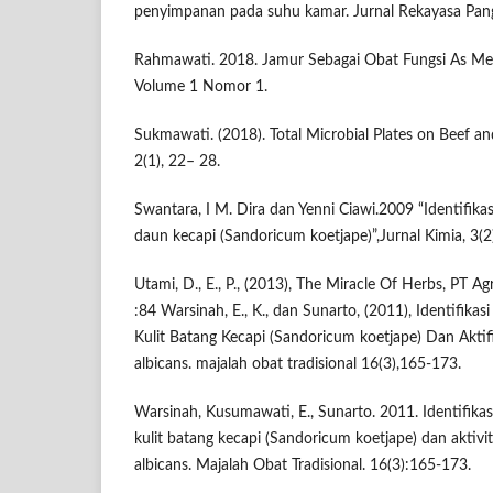
penyimpanan pada suhu kamar. Jurnal Rekayasa Panga
Rahmawati. 2018. Jamur Sebagai Obat Fungsi As Medi
Volume 1 Nomor 1.
Sukmawati. (2018). Total Microbial Plates on Beef and
2(1), 22– 28.
Swantara, I M. Dira dan Yenni Ciawi.2009 “Identifika
daun kecapi (Sandoricum koetjape)”,Jurnal Kimia, 3(2
Utami, D., E., P., (2013), The Miracle Of Herbs, PT A
:84 Warsinah, E., K., dan Sunarto, (2011), Identifika
Kulit Batang Kecapi (Sandoricum koetjape) Dan Akti
albicans. majalah obat tradisional 16(3),165-173.
Warsinah, Kusumawati, E., Sunarto. 2011. Identifikas
kulit batang kecapi (Sandoricum koetjape) dan aktiv
albicans. Majalah Obat Tradisional. 16(3):165-173.