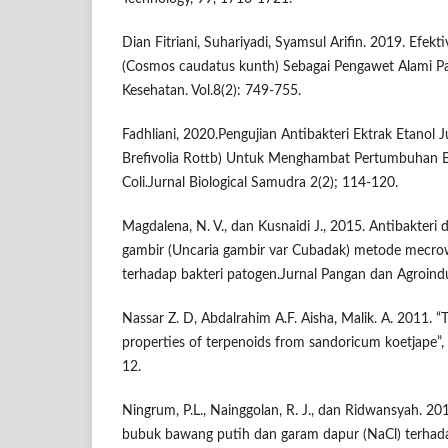
Dian Fitriani, Suhariyadi, Syamsul Arifin. 2019. Efekt
(Cosmos caudatus kunth) Sebagai Pengawet Alami Pad
Kesehatan. Vol.8(2): 749-755.
Fadhliani, 2020.Pengujian Antibakteri Ektrak Etanol J
Brefivolia Rottb) Untuk Menghambat Pertumbuhan Ba
Coli.Jurnal Biological Samudra 2(2); 114-120.
Magdalena, N. V., dan Kusnaidi J., 2015. Antibakteri 
gambir (Uncaria gambir var Cubadak) metode mecrow
terhadap bakteri patogen.Jurnal Pangan dan Agroindus
Nassar Z. D, Abdalrahim A.F. Aisha, Malik. A. 2011. 
properties of terpenoids from sandoricum koetjape”
12.
Ningrum, P.L., Nainggolan, R. J., dan Ridwansyah. 20
bubuk bawang putih dan garam dapur (NaCl) terhad