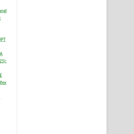
angi
:
 JPT
A
25):
E
fex
: