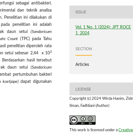
rfungsi sebagai antibakteri.
rimental dan teknik analisa
ISSUE
 Penelitian ini dilakukan di
pada penelitian ini adalah
Vol. 1 No. 1 (2024): JPT ROCE
rak daun setui
(Sandoricum
1, 2024
late Count
(TPC) pada Tahu
il penelitian diperoleh rata
SECTION
3
n setui sebesar 2,44 x 10
Berdasarkan hasil tersebut
Articles
trak daun setui
(Sandoricum
mbat pertumbuhan bakteri
m koetjape)
dapat digunakan
LICENSE
Copyright (c) 2024 Wirda Hanim, Zidn
Ilman, Fadhliani (Author)
This work is licensed under a
Creative