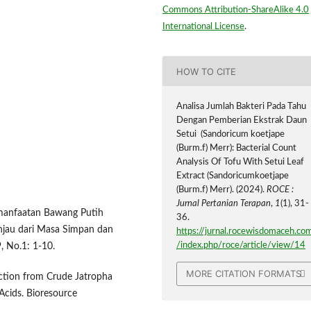
Commons Attribution-ShareAlike 4.0
International License
.
HOW TO CITE
Analisa Jumlah Bakteri Pada Tahu
Dengan Pemberian Ekstrak Daun
Setui (Sandoricum koetjape
(Burm.f) Merr): Bacterial Count
Analysis Of Tofu With Setui Leaf
Extract (Sandoricumkoetjape
(Burm.f) Merr). (2024).
ROCE :
Jurnal Pertanian Terapan
,
1
(1), 31-
Pemanfaatan Bawang Putih
36.
njau dari Masa Simpan dan
https://jurnal.rocewisdomaceh.co
/index.php/roce/article/view/14
, No.1: 1-10.
MORE CITATION FORMATS
uction from Crude Jatropha
 Acids. Bioresource