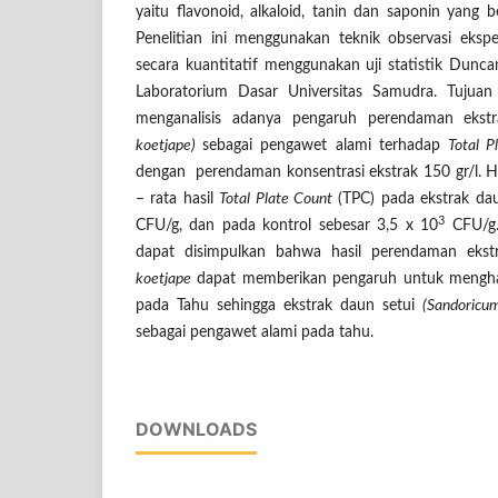
yaitu flavonoid, alkaloid, tanin dan saponin yang be
Penelitian ini menggunakan teknik observasi ekspe
secara kuantitatif menggunakan uji statistik Duncan.
Laboratorium Dasar Universitas Samudra. Tujuan 
menganalisis adanya pengaruh perendaman ekst
koetjape)
sebagai pengawet alami terhadap
Total P
dengan perendaman konsentrasi ekstrak 150 gr/l. Has
– rata hasil
Total Plate Count
(TPC) pada ekstrak dau
3
CFU/g, dan pada kontrol sebesar 3,5 x 10
CFU/g. 
dapat disimpulkan bahwa hasil perendaman eks
koetjape
dapat memberikan pengaruh untuk mengha
pada Tahu sehingga ekstrak daun setui
(Sandoricu
sebagai pengawet alami pada tahu.
DOWNLOADS