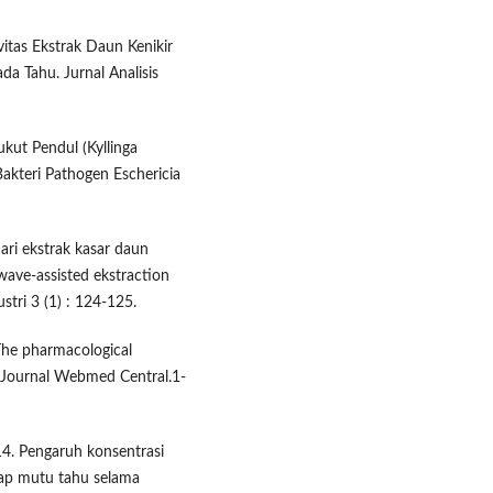
ivitas Ekstrak Daun Kenikir
a Tahu. Jurnal Analisis
ukut Pendul (Kyllinga
kteri Pathogen Eschericia
dari ekstrak kasar daun
ave-assisted ekstraction
tri 3 (1) : 124-125.
“The pharmacological
, Journal Webmed Central.1-
14. Pengaruh konsentrasi
ap mutu tahu selama