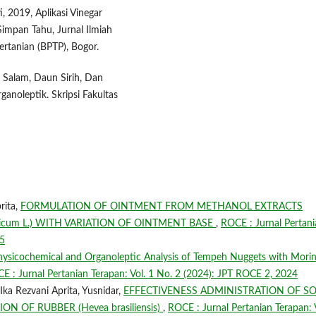
, 2019, Aplikasi Vinegar
mpan Tahu, Jurnal Ilmiah
Pertanian (BPTP), Bogor.
Salam, Daun Sirih, Dan
anoleptik. Skripsi Fakultas
rita,
FORMULATION OF OINTMENT FROM METHANOL EXTRACTS
ricum L.) WITH VARIATION OF OINTMENT BASE
,
ROCE : Jurnal Pertan
25
hysicochemical and Organoleptic Analysis of Tempeh Nuggets with Mori
E : Jurnal Pertanian Terapan: Vol. 1 No. 2 (2024): JPT ROCE 2, 2024
Ika Rezvani Aprita, Yusnidar,
EFFECTIVENESS ADMINISTRATION OF S
 OF RUBBER (Hevea brasiliensis)
,
ROCE : Jurnal Pertanian Terapan: 