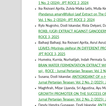
1 No. 2 (2024): JPT ROCE 2, 2024
Ika Rezvani Aprita, Zulvia Maika Letis, Mulla 
(Pandanus amaryllifolius) Leaf Extract on The
Vol. 1 No. 2 (2024): JPT ROCE 2, 2024
Rylo Nugroho, Dodi Iskandar, Rista Delyani, D
ROXB. (UGR) EXTRACT AGAINST GANODERM
ROCE 3, 2025
Baihaqi Baihaqi, Ika Rezvani Aprita, Asrul Asrul
LEAVES (Moringa oleifera) IN DIFFEREN
JPT ROCE 3, 2025
Humeira, Kurnia, Nurhatijah, Indah Permata Sar
BRAN WATER FERMENTATION EXTRACT WIT
sp)
,
ROCE : Jurnal Pertanian Terapan: Vol. 2 
Susana, Dodi Iskandar,
ANTIOXIDANT OF n-H
Jurnal Pertanian Terapan: Vol. 2 No. 2 (2025)
Maghfirah, Mizar Liyanda, Sri Agustina, Ayu M
GROWTH PROMOTER ON THE SUCCESS OF G
Jurnal Pertanian Terapan: Vol. 2 No. 2 (2025)
Desdy Hendra Gunawan, Dodi Iskandar,
ANTI