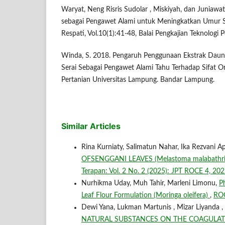
Waryat, Neng Risris Sudolar , Miskiyah, dan Juniawati
sebagai Pengawet Alami untuk Meningkatkan Umur Si
Respati, Vol.10(1):41-48, Balai Pengkajian Teknologi 
Winda, S. 2018. Pengaruh Penggunaan Ekstrak Daun 
Serai Sebagai Pengawet Alami Tahu Terhadap Sifat Org
Pertanian Universitas Lampung. Bandar Lampung.
Similar Articles
Rina Kurniaty, Salimatun Nahar, Ika Rezvani Ap
OFSENGGANI LEAVES (Melastoma malabath
Terapan: Vol. 2 No. 2 (2025): JPT ROCE 4, 20
Nurhikma Uday, Muh Tahir, Marleni Limonu,
P
Leaf Flour Formulation (Moringa oleifera)
,
ROC
Dewi Yana, Lukman Martunis , Mizar Liyanda , 
NATURAL SUBSTANCES ON THE COAGULATION