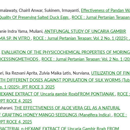
Kemalawaty, Chairil Anwar, Sukinem, Irmayanti,
Effectiveness of Pandan W
 Quality Of Preserving Salted Duck Eggs
,
ROCE : Jurnal Pertanian Terapan
anie Indra Yama, Muliani,
ANTIFUNGAL STUDY OF UNCARIA GAMBIR
A SP. IN VITRO
,
ROCE : Jurnal Pertanian Terapan: Vol. 2 No. 1 (2025):
,
EVALUATION OF THE PHYSICOCHEMICAL PROPERTIES OF MORING
T PROCESSINGMETHODS
,
ROCE : Jurnal Pertanian Terapan: Vol. 2 No. 1 (20
i, Ika Rezvani Aprita, Zulvia Maika Letis, Nurviana,
UTILIZATION OF FIN
H DIFFERENT DOSES AGAINST POPULATION OF SILK WORMS (Tubi
No. 1 (2025): JPT ROCE 3, 2025
EXANE EXTRACT OF Uncaria gambir RoxbFROM PONTIANAK
,
ROCE 
: JPT ROCE 4, 2025
aharani,
THE EFFECTIVENESS OF ALOE VERA GEL AS A NATURAL
RAFTING HONEY MANGO SEEDLINGS (Mangifera Indica)
,
ROCE :
: JPT ROCE 4, 2025
BACTERIAL n-HEXANE EXTRACT OF Uncaria Gambir Roxb FROM