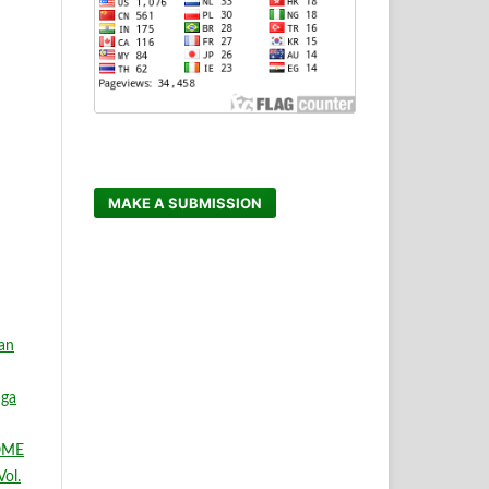
MAKE A SUBMISSION
ian
nga
OME
Vol.