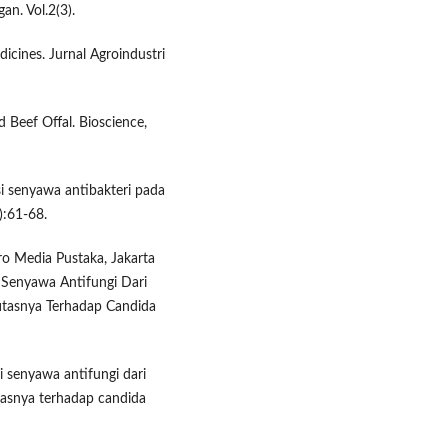
n. Vol.2(3).
cines. Jurnal Agroindustri
 Beef Offal. Bioscience,
si senyawa antibakteri pada
):61-68.
gro Media Pustaka, Jakarta
si Senyawa Antifungi Dari
fitasnya Terhadap Candida
i senyawa antifungi dari
itasnya terhadap candida