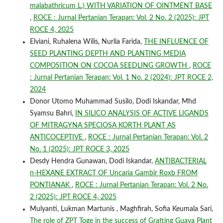
malabathricum L.) WITH VARIATION OF OINTMENT BASE
,
ROCE : Jurnal Pertanian Terapan: Vol. 2 No. 2 (2025): JPT
ROCE 4, 2025
Elviani, Ruhalena Wilis, Nurlia Farida,
THE INFLUENCE OF
SEED PLANTING DEPTH AND PLANTING MEDIA
COMPOSITION ON COCOA SEEDLING GROWTH
,
ROCE
: Jurnal Pertanian Terapan: Vol. 1 No. 2 (2024): JPT ROCE 2,
2024
Donor Utomo Muhammad Susilo, Dodi Iskandar, Mhd
Syamsu Bahri,
IN SILICO ANALYSIS OF ACTIVE LIGANDS
OF MITRAGYNA SPECIOSA KORTH PLANT AS
ANTICOCEPTIVE
,
ROCE : Jurnal Pertanian Terapan: Vol. 2
No. 1 (2025): JPT ROCE 3, 2025
Desdy Hendra Gunawan, Dodi Iskandar,
ANTIBACTERIAL
n-HEXANE EXTRACT OF Uncaria Gambir Roxb FROM
PONTIANAK
,
ROCE : Jurnal Pertanian Terapan: Vol. 2 No.
2 (2025): JPT ROCE 4, 2025
Mulyanti, Lukman Martunis , Maghfirah, Sofia Keumala Sari,
The role of ZPT Toge in the success of Grafting Guava Plant