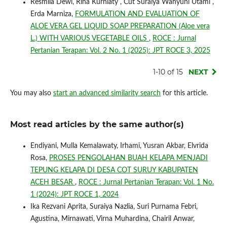
Resmila Dewi, Rina Kurniaty , Cut Suraiya Wahyuni Utami ,
Erda Marniza,
FORMULATION AND EVALUATION OF
ALOE VERA GEL LIQUID SOAP PREPARATION (Aloe vera
L.) WITH VARIOUS VEGETABLE OILS
,
ROCE : Jurnal
Pertanian Terapan: Vol. 2 No. 1 (2025): JPT ROCE 3, 2025
1-10 of 15
NEXT
You may also
start an advanced similarity search
for this article.
Most read articles by the same author(s)
Endiyani, Mulla Kemalawaty, Irhami, Yusran Akbar, Elvrida
Rosa,
PROSES PENGOLAHAN BUAH KELAPA MENJADI
TEPUNG KELAPA DI DESA COT SURUY KABUPATEN
ACEH BESAR
,
ROCE : Jurnal Pertanian Terapan: Vol. 1 No.
1 (2024): JPT ROCE 1, 2024
Ika Rezvani Aprita, Suraiya Nazlia, Suri Purnama Febri,
Agustina, Mirnawati, Virna Muhardina, Chairil Anwar,