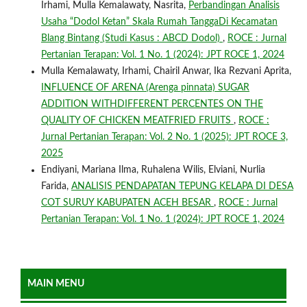
Irhami, Mulla Kemalawaty, Nasrita,
Perbandingan Analisis
Usaha “Dodol Ketan” Skala Rumah TanggaDi Kecamatan
Blang Bintang (Studi Kasus : ABCD Dodol)
,
ROCE : Jurnal
Pertanian Terapan: Vol. 1 No. 1 (2024): JPT ROCE 1, 2024
Mulla Kemalawaty, Irhami, Chairil Anwar, Ika Rezvani Aprita,
INFLUENCE OF ARENA (Arenga pinnata) SUGAR
ADDITION WITHDIFFERENT PERCENTES ON THE
QUALITY OF CHICKEN MEATFRIED FRUITS
,
ROCE :
Jurnal Pertanian Terapan: Vol. 2 No. 1 (2025): JPT ROCE 3,
2025
Endiyani, Mariana Ilma, Ruhalena Wilis, Elviani, Nurlia
Farida,
ANALISIS PENDAPATAN TEPUNG KELAPA DI DESA
COT SURUY KABUPATEN ACEH BESAR
,
ROCE : Jurnal
Pertanian Terapan: Vol. 1 No. 1 (2024): JPT ROCE 1, 2024
MAIN MENU