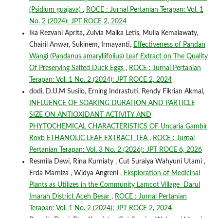
(Psidium guajava)
,
ROCE : Jurnal Pertanian Terapan: Vol. 1
No. 2 (2024): JPT ROCE 2, 2024
Ika Rezvani Aprita, Zulvia Maika Letis, Mulla Kemalawaty,
Chairil Anwar, Sukinem, Irmayanti,
Effectiveness of Pandan
Wangi (Pandanus amaryllifolius) Leaf Extract on The Quality
Of Preserving Salted Duck Eggs
,
ROCE : Jurnal Pertanian
Terapan: Vol. 1 No. 2 (2024): JPT ROCE 2, 2024
dodi, D.U.M Susilo, Erning Indrastuti, Rendy Fikrian Akmal,
INFLUENCE OF SOAKING DURATION AND PARTICLE
SIZE ON ANTIOXIDANT ACTIVITY AND
PHYTOCHEMICAL CHARACTERISTICS OF Uncaria Gambir
Roxb ETHANOLIC LEAF EXTRACT TEA
,
ROCE : Jurnal
Pertanian Terapan: Vol. 3 No. 2 (2026): JPT ROCE 6, 2026
Resmila Dewi, Rina Kurniaty , Cut Suraiya Wahyuni Utami ,
Erda Marniza , Widya Angreni ,
Eksploration of Medicinal
Plants as Utilizes in the Community Lamcot Village Darul
Imarah District Aceh Besar
,
ROCE : Jurnal Pertanian
Terapan: Vol. 1 No. 2 (2024): JPT ROCE 2, 2024